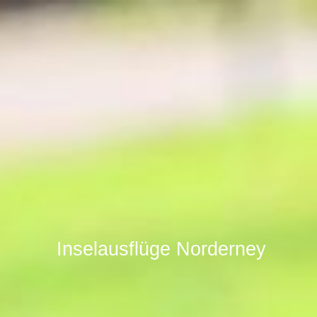
Inselausflüge
Norderney