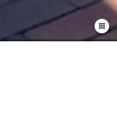
Vielleicht haben Sie als Gast während ihres
Inselaufenthaltes mehr Zeit, den nächsten Urlaub
entspannt zu planen. Nutzen Sie diese Zeit für eine
Beratung und
kommen Sie gern zu unseren ausgebildeten Fachkräften
ins Reisebüro Norderney.
Unser Team hat einen reichen Erfahrungsschatz und
bereits viele Zielgebiete dieser Erde bereist und immer
einen Tipp parat.
Sie finden uns im Reisebüro Norderney zwischen
Kurplatz und Kurtheater. Wir freuen uns auf Sie...